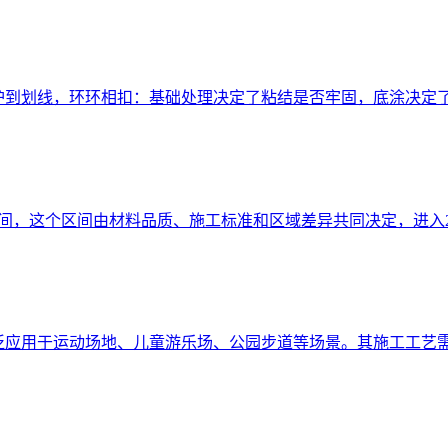
养护到划线，环环相扣：基础处理决定了粘结是否牢固，底涂决定
5元之间，这个区间由材料品质、施工标准和区域差异共同决定，进
广泛应用于运动场地、儿童游乐场、公园步道等场景。其施工工艺