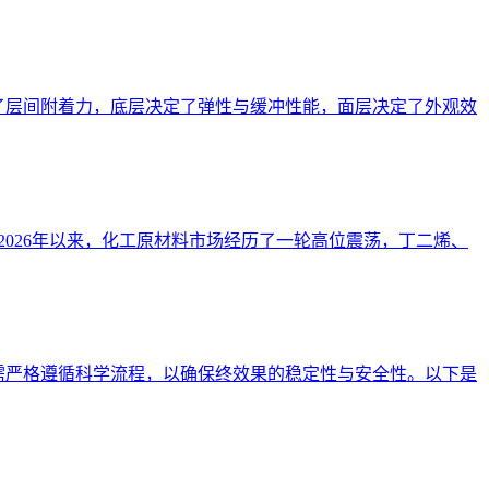
了层间附着力，底层决定了弹性与缓冲性能，面层决定了外观效
入2026年以来，化工原材料市场经历了一轮高位震荡，丁二烯、
需严格遵循科学流程，以确保终效果的稳定性与安全性。以下是