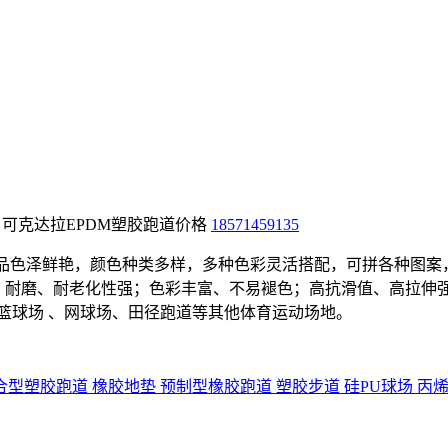
、可克达拉EPDM塑胶跑道价格
18571459135
胶产品色泽鲜艳，颜色种类多样，多种色彩灵活搭配，可拼各种图
长，耐磨、耐老化性强；色彩丰富、不易褪色；高抗滑值、高拉伸
篮球场 、网球场、田径跑道等其他体育运动场地。
合型塑胶跑道
橡胶地垫
预制型橡胶跑道
塑胶步道
硅PU球场
丙