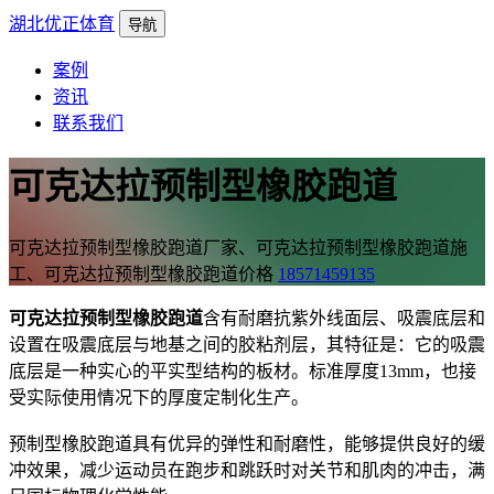
湖北优正体育
导航
案例
资讯
联系我们
可克达拉预制型橡胶跑道
可克达拉预制型橡胶跑道厂家、可克达拉预制型橡胶跑道施
工、可克达拉预制型橡胶跑道价格
18571459135
可克达拉预制型橡胶跑道
含有耐磨抗紫外线面层、吸震底层和
设置在吸震底层与地基之间的胶粘剂层，其特征是：它的吸震
底层是一种实心的平实型结构的板材。标准厚度13mm，也接
受实际使用情况下的厚度定制化生产。
预制型橡胶跑道具有优异的弹性和耐磨性，能够提供良好的缓
冲效果，减少运动员在跑步和跳跃时对关节和肌肉的冲击，满