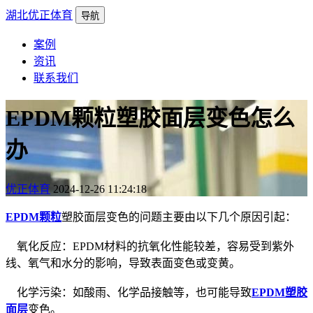
湖北优正体育
导航
案例
资讯
联系我们
EPDM颗粒塑胶面层变色怎么
办
优正体育
2024-12-26 11:24:18
EPDM颗粒
塑胶面层变色的问题主要由以下几个原因引起：
氧化反应：EPDM材料的抗氧化性能较差，容易受到紫外
线、氧气和水分的影响，导致表面变色或变黄。
化学污染：如酸雨、化学品接触等，也可能导致
EPDM塑胶
面层
变色。