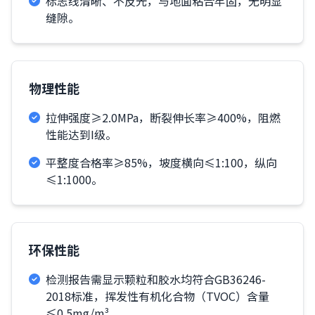
标志线清晰、不反光，与地面粘合牢固，无明显
缝隙。
物理性能
拉伸强度≥2.0MPa，断裂伸长率≥400%，阻燃
性能达到I级。
平整度合格率≥85%，坡度横向≤1:100，纵向
≤1:1000。
环保性能
检测报告需显示颗粒和胶水均符合GB36246-
2018标准，挥发性有机化合物（TVOC）含量
≤0.5mg/m³。