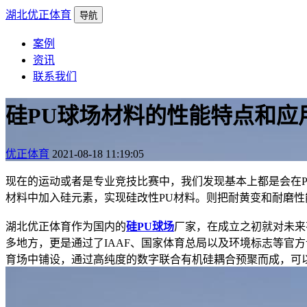
湖北优正体育
导航
案例
资讯
联系我们
硅PU球场材料的性能特点和应
优正体育
2021-08-18 11:19:05
现在的运动或者是专业竞技比赛中，我们发现基本上都是会在P
材料中加入硅元素，实现硅改性PU材料。则把耐黄变和耐磨
湖北优正体育作为国内的
硅PU球场
厂家，在成立之初就对未来
多地方，更是通过了IAAF、国家体育总局以及环境标志等官
育场中铺设，通过高纯度的数字联合有机硅耦合预聚而成，可