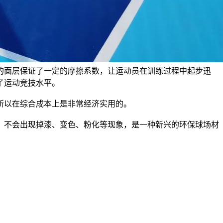
制的面层保证了一定的摩擦系数，让运动员在训练过程中起步迅
了运动竞技水平。
所以在综合成本上是非常经济实用的。
，不会出现掉漆、变色、粉化等现象，是一种新兴的环保球场材