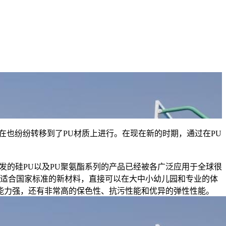
在也纷纷转移到了PU材质上进行。在现在新的时期，通过在PU
发的硅PU以及PU聚氨酯系列的产品已经被各广泛应用于全球很
适合国家标准的新材料，直接可以在大中小幼儿园和专业的体
能力强，还有非常高的保色性、抗污性能和优异的弹性性能。