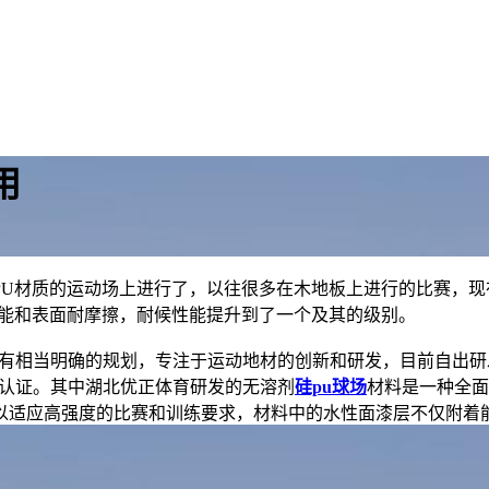
用
U材质的运动场上进行了，以往很多在木地板上进行的比赛，现
性能和表面耐摩擦，耐候性能提升到了一个及其的级别。
有相当明确的规划，专注于运动地材的创新和研发，目前自出研
方认证。其中湖北优正体育研发的无溶剂
硅pu球场
材料是一种全面
以适应高强度的比赛和训练要求，材料中的水性面漆层不仅附着