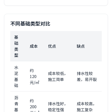
不同基础类型对比
基
础
成本
优点
缺点
类
型
水
约
泥
成本较低，
排水性较
120
基
施工简单
差，易开裂
元/㎡
础
沥
约
青
排水性好，
成本较高，
200
基
稳定性强
施工复杂