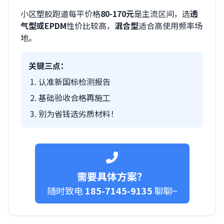
小区塑胶跑道每平价格
80-170元
是主流区间，选
透
气型或EPDM
性价比较高，
混合型
适合高使用频率场
地。
关键三点：
认准新国标检测报告
基础验收合格再施工
别为省钱选劣质材料！
需要具体方案？
随时致电
185-7145-9135
聊聊~