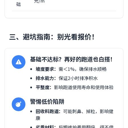
元/㎡
础
三、避坑指南：别光看报价！
基础不达标？再好的跑道也白搭！
坡度要求：
需＜1%，确保排水顺畅
排水能力：
保证2小时排净积水
平整度：
影响跑道使用寿命和使用体验
警惕低价陷阱
回收料跑道：
可能刺鼻、掉粒，影响健
康
劣质材料：
后期维护费用翻倍，得不偿