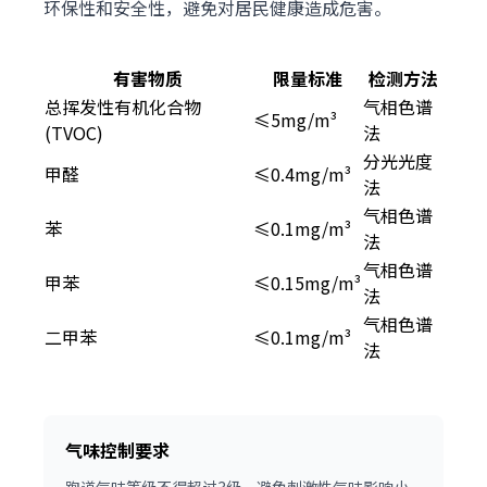
环保性和安全性，避免对居民健康造成危害。
有害物质
限量标准
检测方法
总挥发性有机化合物
气相色谱
≤5mg/m³
(TVOC)
法
分光光度
甲醛
≤0.4mg/m³
法
气相色谱
苯
≤0.1mg/m³
法
气相色谱
甲苯
≤0.15mg/m³
法
气相色谱
二甲苯
≤0.1mg/m³
法
气味控制要求