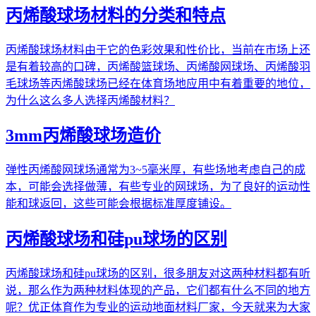
丙烯酸球场材料的分类和特点
丙烯酸球场材料由于它的色彩效果和性价比，当前在市场上还
是有着较高的口碑，丙烯酸篮球场、丙烯酸网球场、丙烯酸羽
毛球场等丙烯酸球场已经在体育场地应用中有着重要的地位，
为什么这么多人选择丙烯酸材料？
3mm丙烯酸球场造价
弹性丙烯酸网球场通常为3~5毫米厚，有些场地考虑自己的成
本，可能会选择做薄，有些专业的网球场，为了良好的运动性
能和球返回，这些可能会根据标准厚度铺设。
丙烯酸球场和硅pu球场的区别
丙烯酸球场和硅pu球场的区别，很多朋友对这两种材料都有听
说，那么作为两种材料体现的产品，它们都有什么不同的地方
呢？优正体育作为专业的运动地面材料厂家，今天就来为大家