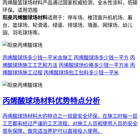
丙烯酸篮球场材料产品通过国家权威检测，全水性涂料，低碳
环保。适用范围
阳泉丙烯酸球场材料
适用于：停车场、楼顶直升机机场、看
台、篮球场、轮滑道、绿道、排球场、墙面、网球场、幼儿
园、羽毛球场等。
丙烯酸球场多少钱一平米含施工
丙烯酸球场多少钱一平方
丙
烯酸球场施工工艺和方法
丙烯酸球场价格多少钱一平方米
丙
烯酸球场施工过程
丙烯酸球场包工包料多少钱一平米
丙烯酸球场材料优势特点分析
丙烯酸球场材料大的特点之一就是安全环保，在施工时每一层
工艺都有经过严谨的工艺流程，对施工人员和使用人员的安全
很有保障，做完适当养护可以直接投入使用。