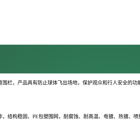
育围栏，产品具有防止球体飞出场地，保护观众和行人安全的功
作，结构稳固、PE包塑围网，耐腐蚀、耐高温、电镀、热镀、喷