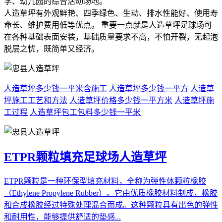
学、幼儿园的综合活动场地。
人造草坪有外观鲜艳、四季绿色、生动、排水性能好、使用寿
命长、维护费用低等优点。 重要一点就是人造草坪足球场可
在各种基础表面安装，基础质量要求不高，不怕开裂，无起泡
脱层之忧，既简单又经济。
人造草坪多少钱一平米含施工
人造草坪多少钱一平方
人造草
坪施工工艺和方法
人造草坪价格多少钱一平方米
人造草坪施
工过程
人造草坪包工包料多少钱一平米
ETPR颗粒填充足球场人造草坪
ETPR颗粒是一种环保型填充材料，全称为弹性体颗粒橡胶
（Ethylene Propylene Rubber）。它由优质橡胶材料制成，橡胶
和合成橡胶经过特殊处理混合而成。这种颗粒具有出色的弹性
和耐用性，能够提供舒适的垫感...